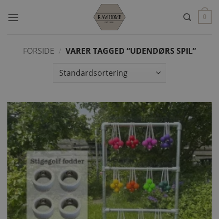
Fortsæt
til
0
indhold
FORSIDE
/
VARER TAGGED “UDENDØRS SPIL”