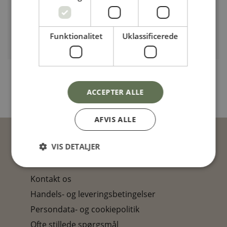
Funktionalitet
Uklassificerede
Stigegolf kugler
kr.
75,00
ACCEPTER ALLE
AFVIS ALLE
VIS DETALJER
KUNDESERVICE
Kontakt os
Handels- og leveringsbetingelser
Persondata- og cookiepolitik
Ofte stillede spørgsmål