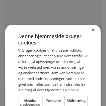
×
Stigegolf original
Denne hjemmeside bruger
Prisinterval:
kr.
499,00
–
kr.
1.049,00
kr. 499,00
cookies
til
kr. 1.049,00
Vi bruger cookies til at tilpasse indhold,
annoncer og til at analysere vores trafik. Vi
deler også oplysninger om din brug af
vores websted med vores annoncerings-
og analysepartnere, som kan kombinere
dem med andre oplysninger, som du har
givet dem, eller som de har indsamlet fra
din brug af deres tjenester.
Læs mere
Absolut
Ydeevne
Målretning
nødvendige