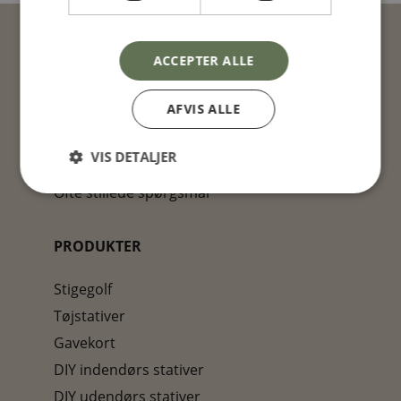
ACCEPTER ALLE
KUNDESERVICE
AFVIS ALLE
Kontakt os
Handels- og leveringsbetingelser
VIS DETALJER
Persondata- og cookiepolitik
Ofte stillede spørgsmål
PRODUKTER
Stigegolf
Tøjstativer
Gavekort
DIY indendørs stativer
DIY udendørs stativer