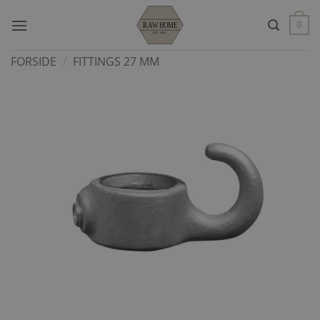
Fortsæt
til
0
indhold
FORSIDE
/
FITTINGS 27 MM