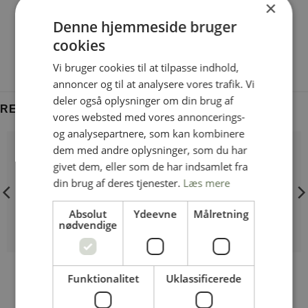
×
Denne hjemmeside bruger
cookies
Vi bruger cookies til at tilpasse indhold,
annoncer og til at analysere vores trafik. Vi
deler også oplysninger om din brug af
RELATEREDE VARER
vores websted med vores annoncerings-
og analysepartnere, som kan kombinere
dem med andre oplysninger, som du har
givet dem, eller som de har indsamlet fra
din brug af deres tjenester.
Læs mere
Absolut
Ydeevne
Målretning
nødvendige
T-forbinder, Ø27
Kryds 2-vejs, Ø27
Funktionalitet
Uklassificerede
terval:
kr.
44,00
kr.
58,00
,00
9,00