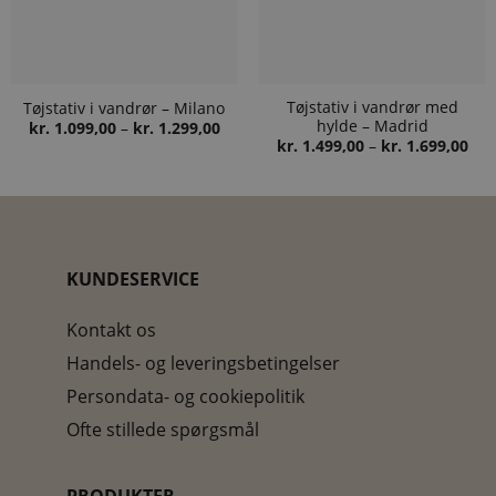
Tøjstativ i vandrør med
Tøjstativ i vandrør – Milano
hylde – Madrid
Prisinterval:
kr.
1.099,00
–
kr.
1.299,00
kr. 1.099,00
Pris
kr.
1.499,00
–
kr.
1.699,00
til
kr. 
kr. 1.299,00
til
kr. 
KUNDESERVICE
Kontakt os
Handels- og leveringsbetingelser
Persondata- og cookiepolitik
Ofte stillede spørgsmål