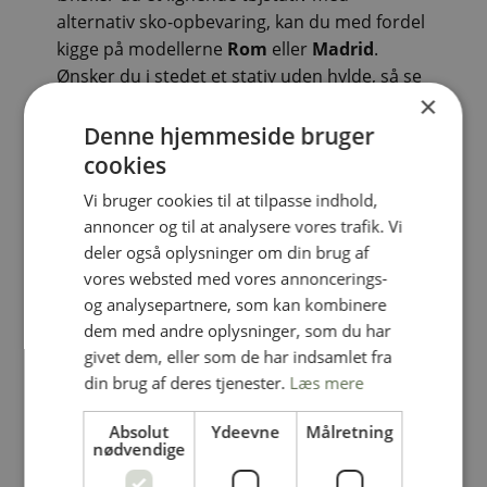
alternativ sko-opbevaring, kan du med fordel
kigge på modellerne
Rom
eller
Madrid
.
Ønsker du i stedet et stativ uden hylde, så se
×
modellen
Milano
.
Denne hjemmeside bruger
Ønsker du at tilføje en krog til tasker eller
cookies
accessories, kan den købes separat og
Vi bruger cookies til at tilpasse indhold,
monteres hvor det passer – du finder den
annoncer og til at analysere vores trafik. Vi
her
.
deler også oplysninger om din brug af
vores websted med vores annoncerings-
På billedet ses modellen i højde 160 cm,
og analysepartnere, som kan kombinere
bredde 120 cm og dybde 40 cm i farven
dem med andre oplysninger, som du har
sølv/sølv. Du vælger selv mål og
givet dem, eller som de har indsamlet fra
farvekombination direkte her på siden.
din brug af deres tjenester.
Læs mere
Passer Paris ikke til dit behov, kan du designe
Absolut
Ydeevne
Målretning
dit helt eget stativ
her
– eller se vores udvalg
nødvendige
af tøjstativer
her
.