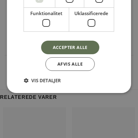
Modellen fås i flere forskellige størrelser:
Funktionalitet
Uklassificerede
BREDDE
120 CM
140 CM
160 CM
Højde
160 cm
160 cm
160 cm
Dybde
40 cm
40 cm
40 cm
ACCEPTER ALLE
Yderligere information
AFVIS ALLE
VIS DETALJER
RELATEREDE VARER