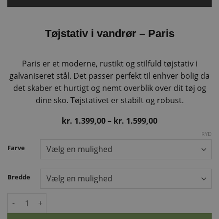
Tøjstativ i vandrør – Paris
Paris er et moderne, rustikt og stilfuld tøjstativ i
galvaniseret stål. Det passer perfekt til enhver bolig da
det skaber et hurtigt og nemt overblik over dit tøj og
dine sko. Tøjstativet er stabilt og robust.
Prisinterval:
kr.
1.399,00
–
kr.
1.599,00
kr. 1.399,00
RYD
til
kr. 1.599,00
Farve
Bredde
Tøjstativ i vandrør – Paris antal