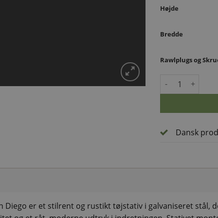
Højde
Bredde
Rawlplugs og Skru
Tøjstativ i vandr
Dansk prod
 Diego er et stilrent og rustikt tøjstativ i galvaniseret stål, d
tet og et råt, moderne udtryk i indretningen. Stativet mont