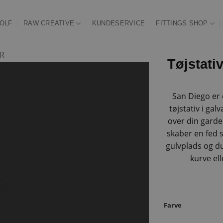
OLF
RAW CREATIVE
KUNDESERVICE
FITTINGS SHOP
R
Tøjstati
San Diego er e
tøjstativ i gal
over din garde
skaber en fed s
gulvplads og d
kurve ell
Farve