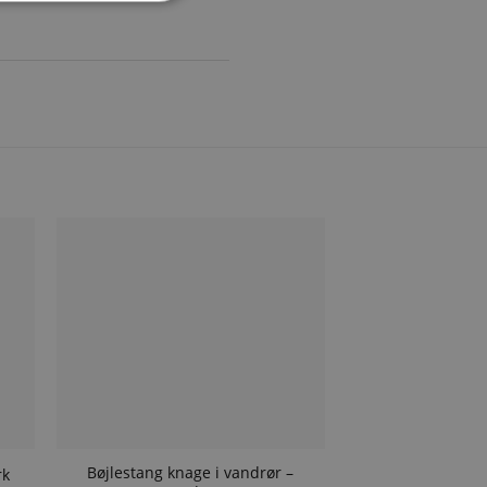
Bøjlestang knage i vandrør –
rk
Tøjstativ i vandr