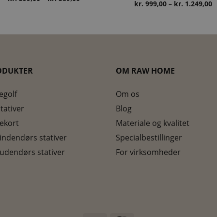
P
kr.
999,00
–
kr.
1.249,00
kr. 399,00
k
til
ti
kr. 589,00
k
ODUKTER
OM RAW HOME
egolf
Om os
tativer
Blog
ekort
Materiale og kvalitet
 indendørs stativer
Specialbestillinger
 udendørs stativer
For virksomheder