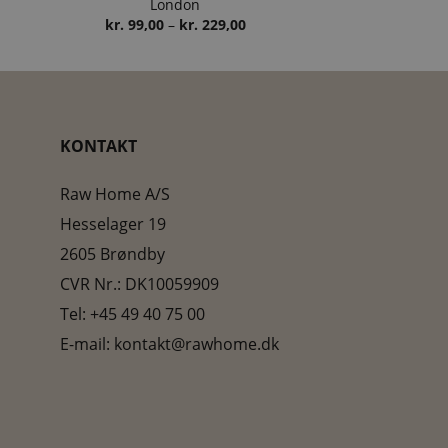
London
risinterval:
kr.
799,00
–
r. 999,00
Prisinterval:
kr.
99,00
–
kr.
229,00
l
kr. 99,00
r. 1.249,00
til
kr. 229,00
KONTAKT
Raw Home A/S
Hesselager 19
2605 Brøndby
CVR Nr.: DK10059909
Tel:
+45 49 40 75 00
E-mail:
kontakt@rawhome.dk