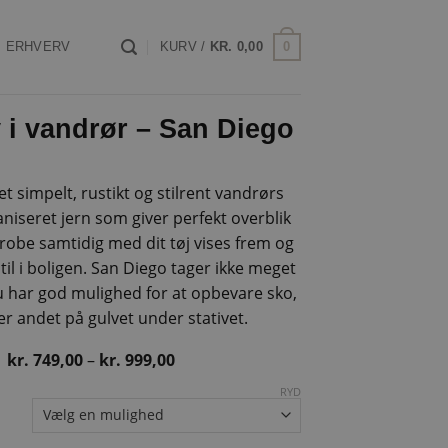
0
ERHVERV
KURV /
KR.
0,00
v i vandrør – San Diego
t simpelt, rustikt og stilrent vandrørs
vaniseret jern som giver perfekt overblik
robe samtidig med dit tøj vises frem og
til i boligen. San Diego tager ikke meget
u har god mulighed for at opbevare sko,
er andet på gulvet under stativet.
Prisinterval:
kr.
749,00
–
kr.
999,00
kr. 749,00
til
RYD
kr. 999,00