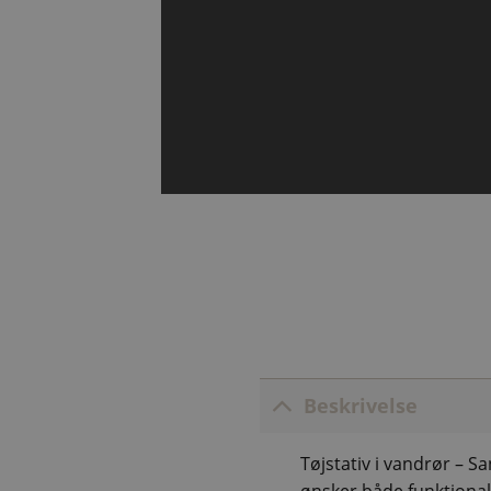
Beskrivelse
Tøjstativ i vandrør – San
ønsker både funktionali