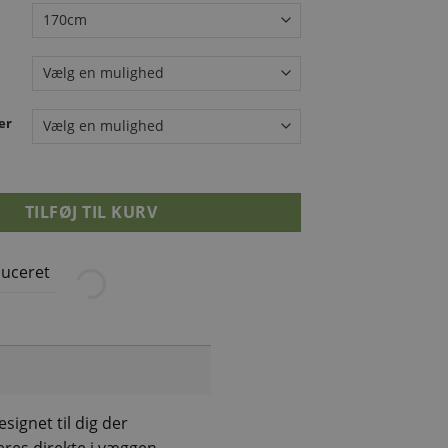
er
ør – San Diego antal
TILFØJ TIL KURV
uceret
Afhent i 
esignet til dig der
eres direkte i væggen