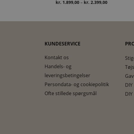
Prisinterval:
kr.
1.899,00
–
kr.
2.399,00
kr. 1.899,00
til
kr. 2.399,00
KUNDESERVICE
PR
Kontakt os
Stig
Handels- og
Tøjs
leveringsbetingelser
Gav
Persondata- og cookiepolitik
DIY
Ofte stillede spørgsmål
DIY